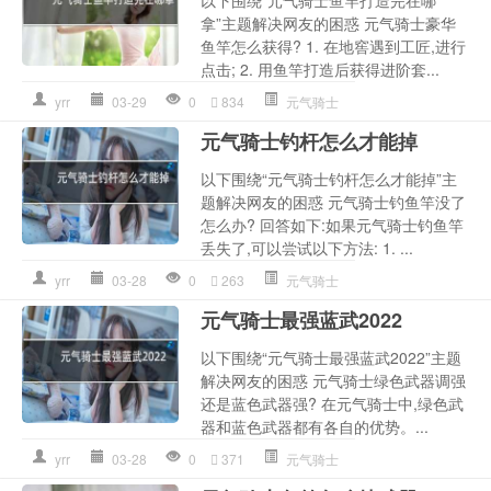
以下围绕“元气骑士鱼竿打造完在哪
拿”主题解决网友的困惑 元气骑士豪华
鱼竿怎么获得? 1. 在地窖遇到工匠,进行
点击; 2. 用鱼竿打造后获得进阶套...
yrr
03-29
0
834
元气骑士
元气骑士钓杆怎么才能掉
以下围绕“元气骑士钓杆怎么才能掉”主
题解决网友的困惑 元气骑士钓鱼竿没了
怎么办? 回答如下:如果元气骑士钓鱼竿
丢失了,可以尝试以下方法: 1. ...
yrr
03-28
0
263
元气骑士
元气骑士最强蓝武2022
以下围绕“元气骑士最强蓝武2022”主题
解决网友的困惑 元气骑士绿色武器调强
还是蓝色武器强? 在元气骑士中,绿色武
器和蓝色武器都有各自的优势。...
yrr
03-28
0
371
元气骑士