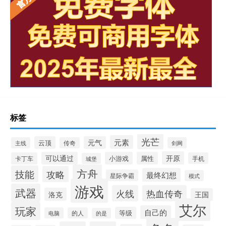
标签
光芒
元素
云顶
元气
主线
传奇
剑网
开原
可以通过
小游戏
属性
卡丁车
手机
城堡
方舟
技能
攻略
最终幻想
星际争霸
模式
游戏
武器
火线
热血传奇
洛克
王国
艾尔
玩家
自己的
等级
电脑
的人
的是