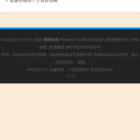
星露谷物语个人喜好攻略
Copyright © 2012 - 2026
湖湘在线
Powered by
网站分类目录
|
精选推荐文章
|
网站
地图
|
疑难解答
湘ICP备06005262号
声明：本站内容来自互联网，如信息有错误可发邮件到f_fb#foxmail.com说明，我们
会及时纠正，谢谢
本站仅为个人兴趣爱好，不接盈利性广告及商业合作
小男孩