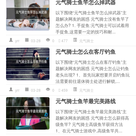
元气骑士鱼竿怎么掉武器
以下围绕“元气骑士鱼竿怎么掉武器”主
题解决网友的困惑 元气骑士没有鱼竿了
怎么办? 1. 手捉鱼:元气骑士可以试着用
手捉鱼,这需要一定的技巧和耐...
yrr
03-28
0
477
元气骑士
元气骑士怎么在客厅钓鱼
以下围绕“元气骑士怎么在客厅钓鱼”主
题解决网友的困惑 元气骑士怎么让钓鱼
老头出现? 1、首先玩家想要开启钓鱼玩
法需要前往退休骑士处进行解锁,...
yrr
03-28
0
459
元气骑士
元气骑士鱼竿最完美路线
以下围绕“元气骑士鱼竿最完美路线”主
题解决网友的困惑 元气骑士怎么获得高
级鱼竿? 元气骑士高级鱼竿获得方法
1、在元气骑士游戏中,高级鱼竿共...