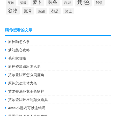
角色
萝卜
装备
西游
解锁
英雄
荣耀
谷物
账号
跑跑
都是
骑士
猜你想看的文章
原神狗怎么拿
梦幻慈心攻略
毛利家攻略
原神资源退出怎么退
艾尔登法环怎么刷鹿角
原神怎么涨体力条
艾尔登法环龙王长啥样
艾尔登法环压制颠火道具
4399小游戏可以注销吗