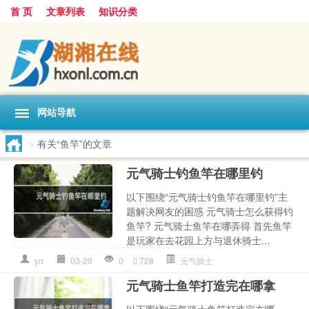
首 页
文章列表
知识分类
网站导航
>
有关“鱼竿”的文章
元气骑士钓鱼竿在哪里钓
以下围绕“元气骑士钓鱼竿在哪里钓”主
题解决网友的困惑 元气骑士怎么获得钓
鱼竿? 元气骑士鱼竿在哪弄得 首先鱼竿
是玩家在去花园上方与退休骑士...
yrr
03-29
0
728
元气骑士
元气骑士鱼竿打造完在哪拿