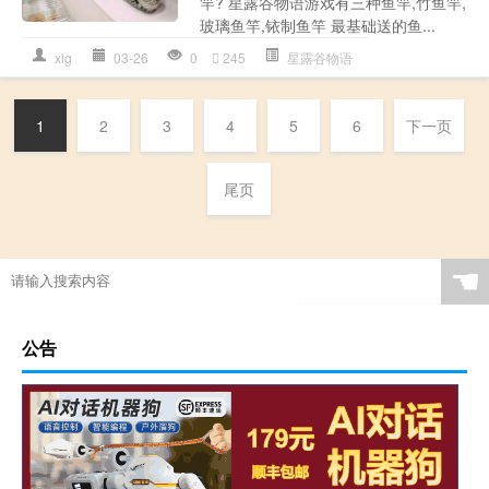
竿? 星露谷物语游戏有三种鱼竿,竹鱼竿,
玻璃鱼竿,铱制鱼竿 最基础送的鱼...
xlg
03-26
0
245
星露谷物语
1
2
3
4
5
6
下一页
尾页
☚
公告