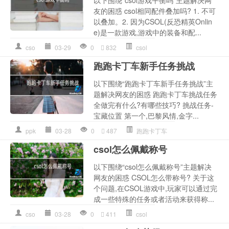
以下围绕“csol游戏平衡吗”主题解决网
友的困惑 csol相同配件叠加吗? 1. 不可
以叠加。2. 因为CSOL(反恐精英Onlin
e)是一款游戏,游戏中的装备和配...
cso
03-29
0
832
csol
跑跑卡丁车新手任务挑战
以下围绕“跑跑卡丁车新手任务挑战”主
题解决网友的困惑 跑跑卡丁车挑战任务
全做完有什么?有哪些技巧? 挑战任务-
宝藏位置 第一个,巴黎风情,金字...
ppk
03-28
0
487
跑跑卡丁车
csol怎么佩戴称号
以下围绕“csol怎么佩戴称号”主题解决
网友的困惑 CSOL怎么带称号? 关于这
个问题,在CSOL游戏中,玩家可以通过完
成一些特殊的任务或者活动来获得称...
cso
03-28
0
411
csol