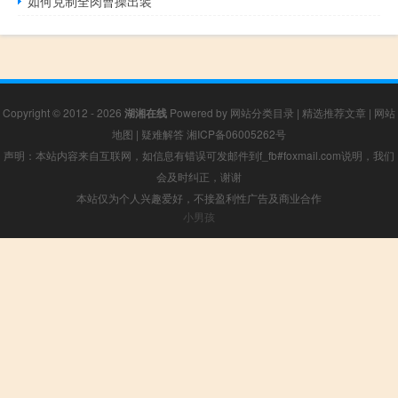
如何克制全肉曹操出装
Copyright © 2012 - 2026
湖湘在线
Powered by
网站分类目录
|
精选推荐文章
|
网站
地图
|
疑难解答
湘ICP备06005262号
声明：本站内容来自互联网，如信息有错误可发邮件到f_fb#foxmail.com说明，我们
会及时纠正，谢谢
本站仅为个人兴趣爱好，不接盈利性广告及商业合作
小男孩