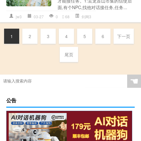
才能接任务。1:去龙首山市集的信使后
面,有个NPC,找他对话接任务,任务...
jw3
03-27
0
68
剑网3
1
2
3
4
5
6
下一页
尾页
☚
公告