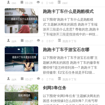
cso
03-28
0
149
csol
跑跑卡丁车什么是跑酷模式
以下围绕“跑跑卡丁车什么是跑酷模
式”主题解决网友的困惑 跑跑卡丁车端
游开三段是什么意思? 尊敬的您,跑跑卡
丁车端游开三段是指游戏中的一种技...
ppk
03-27
0
517
跑跑卡丁车
跑跑卡丁车手游宝石在哪
以下围绕“跑跑卡丁车手游宝石在哪”主
题解决网友的困惑 跑跑卡丁车的徽章有
哪些呀?是怎样得到滴~~? 跑跑卡丁车
获得徽章: E2宝石任务就是开E2级...
ppk
03-27
0
716
跑跑卡丁车
剑网3隼任务
以下围绕“剑网3隼任务”主题解决网友的
困惑 剑侠情缘3怎么得到隼? 只有丐帮