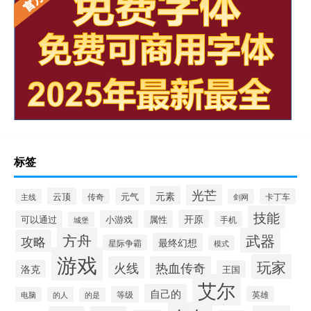
标签
光芒
元素
云顶
元气
卡丁车
主线
传奇
剑网
技能
开原
可以通过
小游戏
属性
手机
城堡
方舟
武器
攻略
最终幻想
星际争霸
模式
游戏
玩家
火线
热血传奇
洛克
王国
艾尔
自己的
等级
英雄
电脑
的人
的是