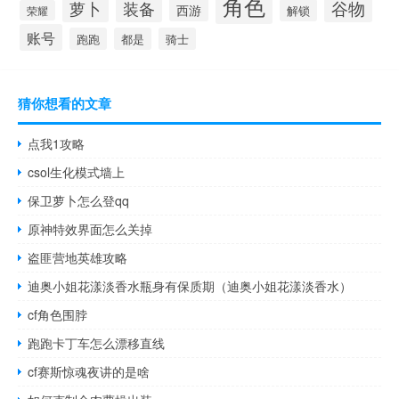
角色
谷物
萝卜
装备
西游
解锁
荣耀
账号
跑跑
都是
骑士
猜你想看的文章
点我1攻略
csol生化模式墙上
保卫萝卜怎么登qq
原神特效界面怎么关掉
盗匪营地英雄攻略
迪奥小姐花漾淡香水瓶身有保质期（迪奥小姐花漾淡香水）
cf角色围脖
跑跑卡丁车怎么漂移直线
cf赛斯惊魂夜讲的是啥