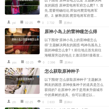
以下围绕“原神雷电怎么走”主题解决网
友的困惑 原神雷电将军府怎么爬? 1. 首
先,需要明确结论,即如何爬雷电将军
府。2. 解释原因:爬雷电将军府需...
ysl
02-25
0
732
原神ol
原神小岛上的雷神瞳怎么得
以下围绕“原神小岛上的雷神瞳怎么
得”主题解决网友的困惑 鸣神岛孤岛上
面的神瞳怎么拿? 1.前往地点首先前往
海螺屋旁边的地点 2.激活指针接着攻...
ysx
02-25
0
396
原神ol
怎么获取原神种子
以下围绕“怎么获取原神种子”主题解决
网友的困惑 原神收集种子的道具是怎么
获得的? 在原神中,种子是用来升级城市
中的果树的道具。你可以通过以...
zlh
02-25
0
633
原神ol