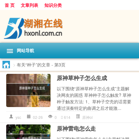
首 页
文章列表
知识分类
网站导航
>
有关“种子”的文章
- 第3页
原神草种子怎么生成
以下围绕“原神草种子怎么生成”主题解
决网友的困惑 草神种子怎么触发? 草神
种子触发方法: 1、草种子空壳的话需要
通过演奏特定的曲调之后才能激...
ysc
02-26
0
614
原神ol
原神雷电怎么走