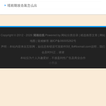
瑶前期攻击装怎么出
Copyright © 2012 - 2026
湖湘在线
Powered by
网站分类目录
|
精选推荐文章
|
网站
地图
|
疑难解答
湘ICP备06005262号
声明：本站内容来自互联网，如信息有错误可发邮件到f_fb#foxmail.com说明，我们
会及时纠正，谢谢
本站仅为个人兴趣爱好，不接盈利性广告及商业合作
小男孩