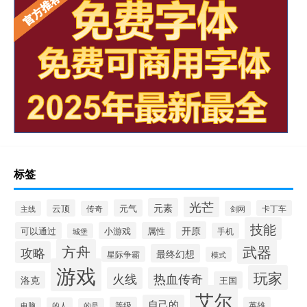
标签
光芒
元素
云顶
元气
卡丁车
主线
传奇
剑网
技能
开原
可以通过
小游戏
属性
手机
城堡
方舟
武器
攻略
最终幻想
星际争霸
模式
游戏
玩家
火线
热血传奇
洛克
王国
艾尔
自己的
等级
英雄
电脑
的人
的是