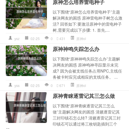
原神怎么培养雷电种子
以下围绕“原神怎么培养雷电种子”主题
解决网友的困惑 原神雷电种子树怎么激
活? 回答如下:要激活原神中的雷电种子
树,需要完成以下步骤: 1. 首先,...
ysz
02-25
0
431
原神ol
原神神鸣失踪怎么办
以下围绕“原神神鸣失踪怎么办”主题解
决网友的困惑 原神鸣神寻踪显示未完
成? 因为会被支线任务占用NPC,主线任
务被卡时应完成相应的支线任务。 ...
yss
02-25
0
671
原神ol
原神青睐逐雷记其三怎么做
以下围绕“原神青睐逐雷记其三怎么
做”主题解决网友的困惑 清籁逐雷记其
三封印镇石怎么转? 清籁逐雷记其三封
印镇石可以通过将三枚钥匙插到三个