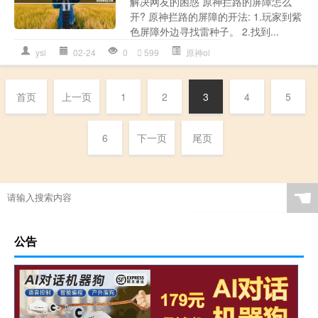
解决网友的困惑 原神拦路的屏障怎么
开? 原神拦路的屏障的开法: 1.玩家到紫
色屏障外边寻找雷种子。 2.找到...
ysl
02-24
0
599
原神ol
首页
上一页
1
2
3
4
5
6
下一页
尾页
☚
公告