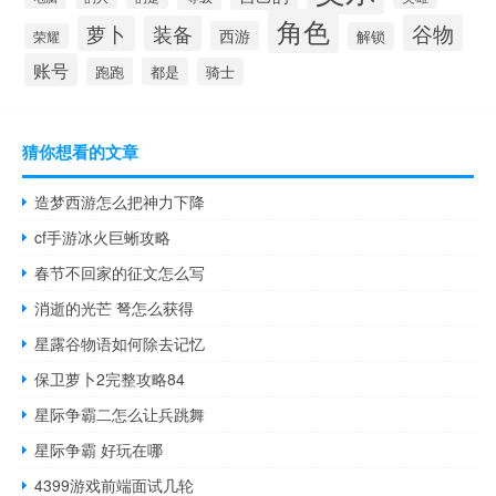
角色
谷物
萝卜
装备
西游
解锁
荣耀
账号
跑跑
都是
骑士
猜你想看的文章
造梦西游怎么把神力下降
cf手游冰火巨蜥攻略
春节不回家的征文怎么写
消逝的光芒 弩怎么获得
星露谷物语如何除去记忆
保卫萝卜2完整攻略84
星际争霸二怎么让兵跳舞
星际争霸 好玩在哪
4399游戏前端面试几轮