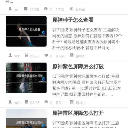
符...
ysr
02-25
0
710
原神ol
原神种子怎么查看
以下围绕“原神种子怎么查看”主题解决
网友的困惑 原神如何在背包中查看12个
种子? 可以通过翻页查看因为原神每个
种子的图标比较小,背包中只能同...
ysz
02-25
0
454
原神ol
原神紫色屏障怎么打破
以下围绕“原神紫色屏障怎么打破”主题
解决网友的困惑 原神怎么解开新地图的
紫色屏障? 第一步:通过绀田克巳日记本
中的记载,找到绀田村井的钥匙。...
ysz
02-25
0
311
原神ol
原神雷区屏障怎么打开
以下围绕“原神雷区屏障怎么打开”主题