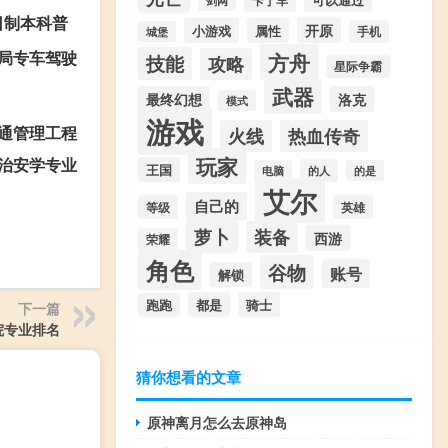
日制本科普
开原
小游戏
属性
手机
城堡
局专车驾驶
方舟
技能
攻略
星际争霸
武器
最终幻想
洛克
模式
游戏
通管理工程
火线
热血传奇
玩家
治安学专业
王国
的人
电脑
的是
艾尔
自己的
等级
英雄
萝卜
装备
西游
荣耀
角色
谷物
账号
解锁
都是
骑士
跑跑
下一篇
院专业排名
猜你想看的文章
原神离月怎么去原神岛