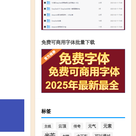
免费可商用字体批量下载
标签
元素
云顶
元气
传奇
主线
光芒
可以通过
卡丁车
剑网