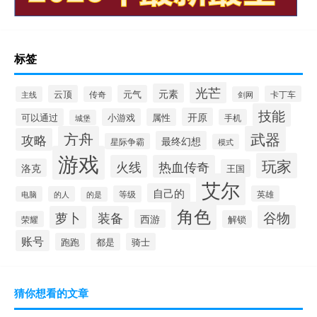
标签
光芒
元素
云顶
元气
卡丁车
主线
传奇
剑网
技能
开原
可以通过
小游戏
属性
手机
城堡
方舟
武器
攻略
最终幻想
星际争霸
模式
游戏
玩家
火线
热血传奇
洛克
王国
艾尔
自己的
等级
英雄
电脑
的人
的是
角色
谷物
萝卜
装备
西游
解锁
荣耀
账号
跑跑
都是
骑士
猜你想看的文章