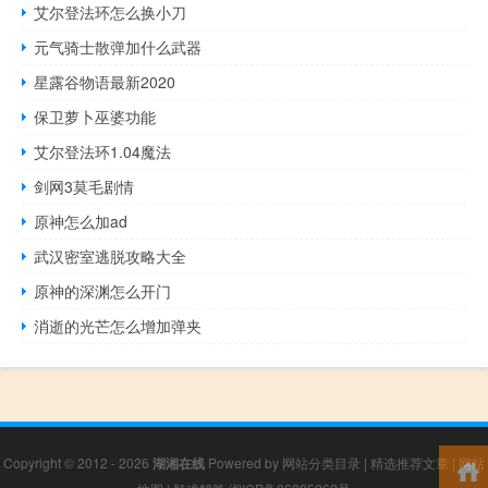
艾尔登法环怎么换小刀
元气骑士散弹加什么武器
星露谷物语最新2020
保卫萝卜巫婆功能
艾尔登法环1.04魔法
剑网3莫毛剧情
原神怎么加ad
武汉密室逃脱攻略大全
原神的深渊怎么开门
消逝的光芒怎么增加弹夹
Copyright © 2012 - 2026
湖湘在线
Powered by
网站分类目录
|
精选推荐文章
|
网站