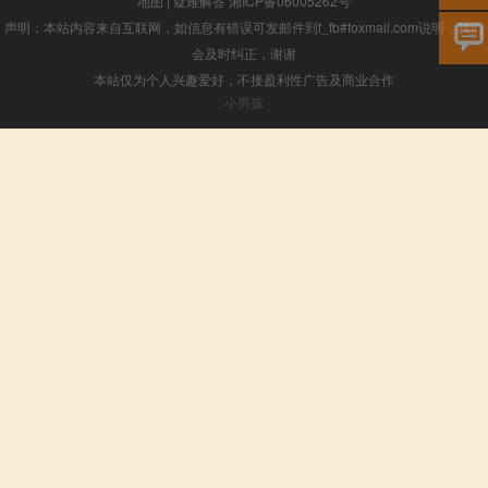
地图
|
疑难解答
湘ICP备06005262号
声明：本站内容来自互联网，如信息有错误可发邮件到f_fb#foxmail.com说明，我们
会及时纠正，谢谢
本站仅为个人兴趣爱好，不接盈利性广告及商业合作
小男孩