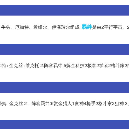
羁绊
牛头、厄加特、希维尔、伊泽瑞尔组成,
是由2平行宇宙、
加特+金克丝+维克托 2.阵容羁绊:5炼金科技2极客2学者2格斗家2
姆+金克丝 2、阵容羁绊:5赏金猎人1食神4枪手2格斗家2狙神 3