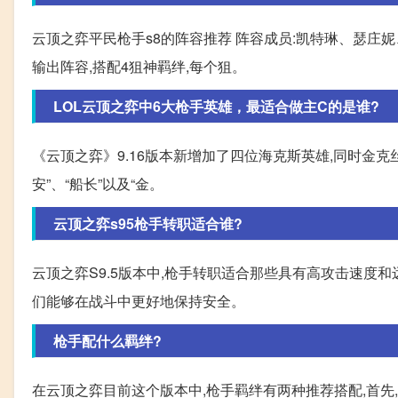
云顶之弈平民枪手s8的阵容推荐 阵容成员:凯特琳、瑟庄
输出阵容,搭配4狙神羁绊,每个狙。
LOL云顶之弈中6大枪手英雄，最适合做主C的是谁?
《云顶之弈》9.16版本新增加了四位海克斯英雄,同时金克丝
安”、“船长”以及“金。
云顶之弈s95枪手转职适合谁?
云顶之弈S9.5版本中,枪手转职适合那些具有高攻击速度
们能够在战斗中更好地保持安全。
枪手配什么羁绊?
在云顶之弈目前这个版本中,枪手羁绊有两种推荐搭配,首先