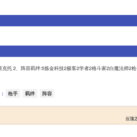
维克托 2、阵容羁绊:5炼金科技2极客2学者2格斗家2白魔法师2枪
：
枪手
羁绊
阵容
云顶