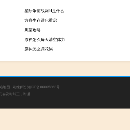
星际争霸战网id是什么
方舟生存进化重启
川菜攻略
原神怎么每天清空体力
原神怎么调花鳉
站地图
|
疑难解答
湘ICP备06005262号
，我们会及时纠正，谢谢