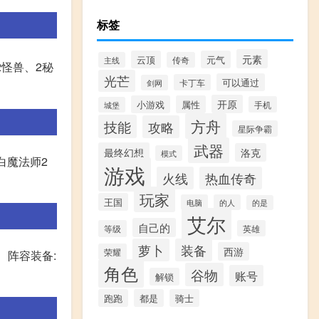
标签
元素
云顶
元气
主线
传奇
2怪兽、2秘
光芒
可以通过
卡丁车
剑网
开原
小游戏
属性
手机
城堡
方舟
技能
攻略
星际争霸
武器
最终幻想
洛克
模式
白魔法师2
游戏
火线
热血传奇
玩家
王国
电脑
的人
的是
艾尔
自己的
等级
英雄
萝卜
装备
西游
荣耀
、阵容装备:
角色
谷物
账号
解锁
跑跑
都是
骑士