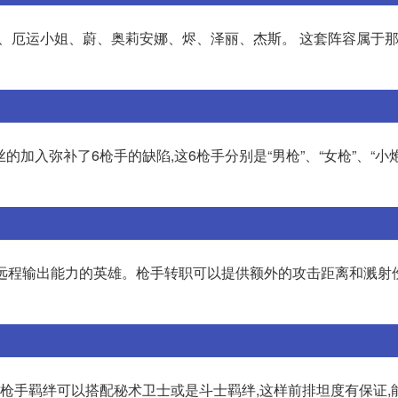
妮、厄运小姐、蔚、奥莉安娜、烬、泽丽、杰斯。 这套阵容属于
的加入弥补了6枪手的缺陷,这6枪手分别是“男枪”、“女枪”、“小炮
和远程输出能力的英雄。枪手转职可以提供额外的攻击距离和溅射
,枪手羁绊可以搭配秘术卫士或是斗士羁绊,这样前排坦度有保证,