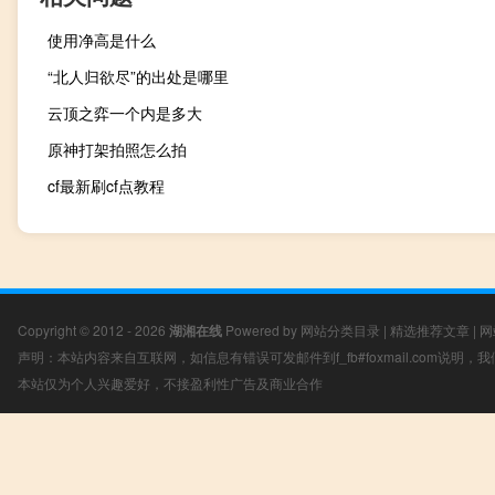
使用净高是什么
“北人归欲尽”的出处是哪里
云顶之弈一个内是多大
原神打架拍照怎么拍
cf最新刷cf点教程
Copyright © 2012 - 2026
湖湘在线
Powered by
网站分类目录
|
精选推荐文章
|
网
声明：本站内容来自互联网，如信息有错误可发邮件到f_fb#foxmail.com说明
本站仅为个人兴趣爱好，不接盈利性广告及商业合作