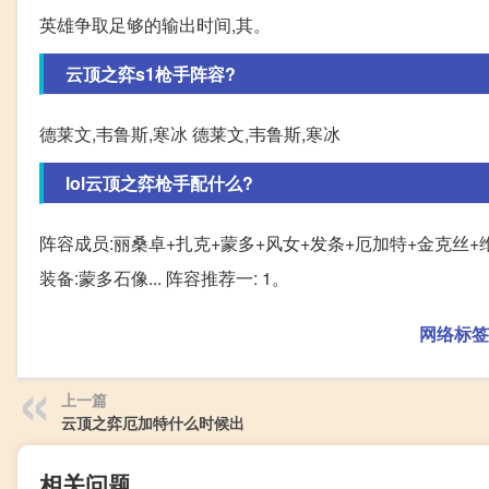
英雄争取足够的输出时间,其。
云顶之弈s1枪手阵容?
德莱文,韦鲁斯,寒冰 德莱文,韦鲁斯,寒冰
lol云顶之弈枪手配什么?
阵容成员:丽桑卓+扎克+蒙多+风女+发条+厄加特+金克丝+
装备:蒙多石像... 阵容推荐一: 1。
网络标签
上一篇
云顶之弈厄加特什么时候出
相关问题