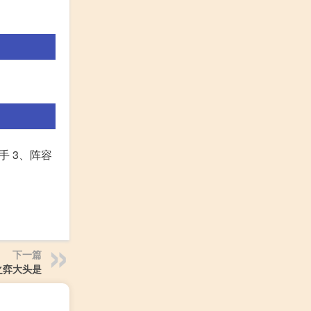
手 3、阵容
下一篇
之弈大头是