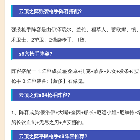
云顶之弈强袭枪手阵容搭配?
强袭枪手阵容是由伊泽瑞尔、盖伦、稻草人、蕾欧娜、慎、
术卫士、2护卫、2强袭枪手、1堕。
s6六枪手阵容?
阵容搭配一 1.阵容成员:丽桑卓+扎克+蒙多+风女+发条+厄
枪手 3.阵容装备:【蒙多】石像鬼。
云顶之弈s84枪手阵容?
1、阵容成员:俄洛伊+大嘴+奎因+船长+厄运小姐+厄加特+塔
船长饮血剑+无尽之刃+卢安娜的。
云顶之弈平民枪手s8阵容推荐?