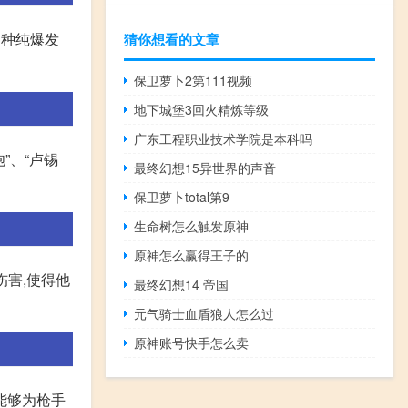
那种纯爆发
猜你想看的文章
保卫萝卜2第111视频
地下城堡3回火精炼等级
广东工程职业技术学院是本科吗
”、“卢锡
最终幻想15异世界的声音
保卫萝卜total第9
生命树怎么触发原神
原神怎么赢得王子的
伤害,使得他
最终幻想14 帝国
元气骑士血盾狼人怎么过
原神账号快手怎么卖
能够为枪手