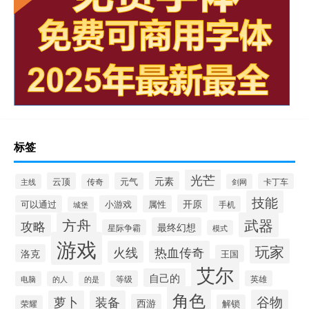
标签
光芒
元素
云顶
元气
卡丁车
主线
传奇
剑网
技能
开原
可以通过
小游戏
属性
手机
城堡
方舟
武器
攻略
最终幻想
星际争霸
模式
游戏
玩家
火线
热血传奇
洛克
王国
艾尔
自己的
等级
英雄
电脑
的人
的是
角色
谷物
萝卜
装备
西游
解锁
荣耀