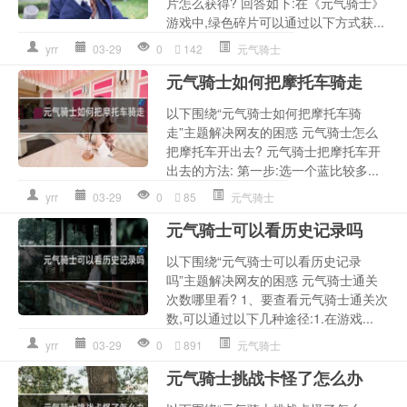
片怎么获得? 回答如下:在《元气骑士》
游戏中,绿色碎片可以通过以下方式获...
yrr
03-29
0
142
元气骑士
元气骑士如何把摩托车骑走
以下围绕“元气骑士如何把摩托车骑
走”主题解决网友的困惑 元气骑士怎么
把摩托车开出去? 元气骑士把摩托车开
出去的方法: 第一步:选一个蓝比较多...
yrr
03-29
0
85
元气骑士
元气骑士可以看历史记录吗
以下围绕“元气骑士可以看历史记录
吗”主题解决网友的困惑 元气骑士通关
次数哪里看? 1、要查看元气骑士通关次
数,可以通过以下几种途径:1.在游戏...
yrr
03-29
0
891
元气骑士
元气骑士挑战卡怪了怎么办