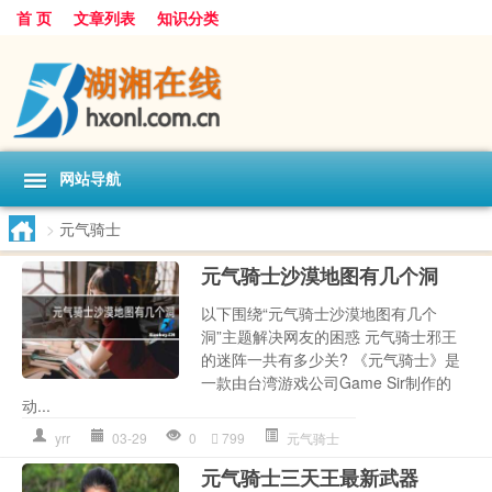
首 页
文章列表
知识分类
网站导航
>
元气骑士
元气骑士沙漠地图有几个洞
以下围绕“元气骑士沙漠地图有几个
洞”主题解决网友的困惑 元气骑士邪王
的迷阵一共有多少关? 《元气骑士》是
一款由台湾游戏公司Game Sir制作的
动...
yrr
03-29
0
799
元气骑士
元气骑士三天王最新武器