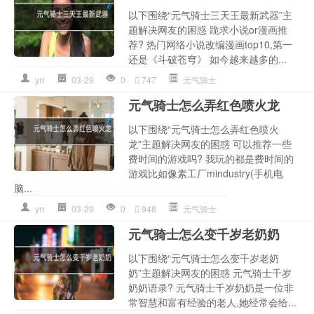
以下围绕“元气骑士三天王最新武器”主
题解决网友的困惑 跪求小说or漫画推
荐? 热门网络小说改编漫画top10,第一
还是《斗破苍穹》 如今越来越多的...
yrr
03-29
0
747
元气骑士
元气骑士怎么弄红色喷火龙
以下围绕“元气骑士怎么弄红色喷火
龙”主题解决网友的困惑 可以推荐一些
费时间的游戏吗? 我玩的都是费时间的
游戏比如像素工厂mindustry(手机电
脑...
yrr
03-29
0
948
元气骑士
元气骑士怎么变千岁老奶奶
以下围绕“元气骑士怎么变千岁老奶
奶”主题解决网友的困惑 元气骑士千岁
奶奶语录? 元气骑士千岁奶奶是一位非
常智慧和富有经验的老人,她经常会给...