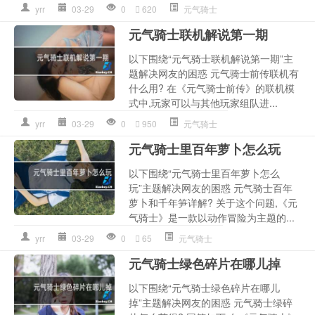
yrr
03-29
0
620
元气骑士
元气骑士联机解说第一期
以下围绕“元气骑士联机解说第一期”主
题解决网友的困惑 元气骑士前传联机有
什么用? 在《元气骑士前传》的联机模
式中,玩家可以与其他玩家组队进...
yrr
03-29
0
950
元气骑士
元气骑士里百年萝卜怎么玩
以下围绕“元气骑士里百年萝卜怎么
玩”主题解决网友的困惑 元气骑士百年
萝卜和千年笋详解? 关于这个问题,《元
气骑士》是一款以动作冒险为主题的...
yrr
03-29
0
65
元气骑士
元气骑士绿色碎片在哪儿掉
以下围绕“元气骑士绿色碎片在哪儿
掉”主题解决网友的困惑 元气骑士绿碎