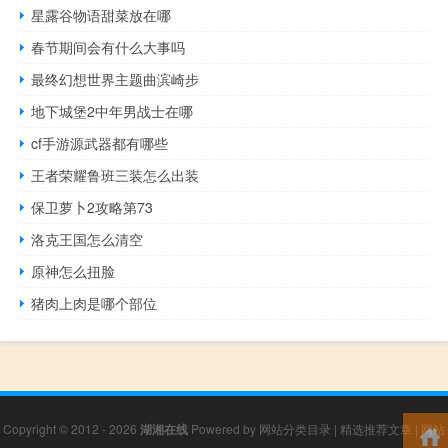
星露谷物语甜菜放在哪
春节期间会有什么大事吗
最终幻想世界主题曲滨崎步
地下城堡2中年男战士在哪
cf手游源武器都有哪些
王者荣耀鲁班三装怎么出装
保卫萝卜2攻略第73
洛克王国怎么清空
原神怎么扭脸
猪肉上肉是哪个部位
Copyright © 2012 - 2026
湖湘在线
Powered by
网站分类目录
|
精选推荐文章
|
网站