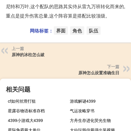
尼特和万叶,这个配队的思路其实侍从雷九万班转化而来的,
重点是提升伤害总量,这个阵容算是搭配比较顶级。
网络标签：
界面
角色
队伍
上一篇
原神的冰柱怎么破
下一篇
原神怎么设置准确生日
相关问题
cf如何丝滑打狙
游戏解谜4399
星露谷物语标准存档
气运攻略穿书
4399小游戏大4399
方舟生存进化荧光生物
星际争霸最大单位
大仙玩韩信最强出装视频