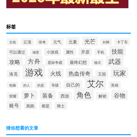
标签
光芒
元素
云顶
元气
卡丁车
主线
传奇
剑网
技能
开原
可以通过
小游戏
属性
手机
城堡
方舟
武器
攻略
最终幻想
星际争霸
模式
游戏
玩家
火线
热血传奇
洛克
王国
艾尔
自己的
等级
英雄
电脑
的人
的是
角色
谷物
萝卜
装备
西游
解锁
荣耀
账号
跑跑
都是
骑士
猜你想看的文章