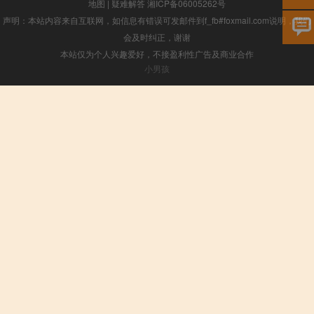
地图
|
疑难解答
湘ICP备06005262号
声明：本站内容来自互联网，如信息有错误可发邮件到f_fb#foxmail.com说明，我们
会及时纠正，谢谢
本站仅为个人兴趣爱好，不接盈利性广告及商业合作
小男孩