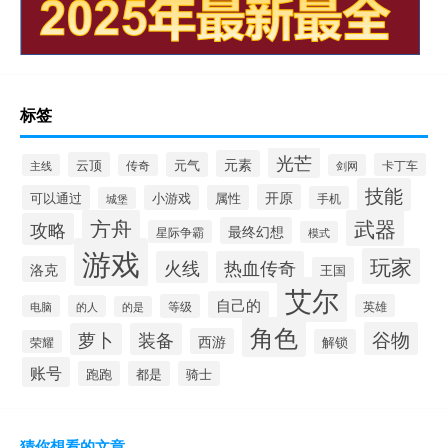
标签
光芒
元素
云顶
元气
卡丁车
主线
传奇
剑网
技能
开原
可以通过
小游戏
属性
手机
城堡
方舟
武器
攻略
最终幻想
星际争霸
模式
游戏
玩家
火线
热血传奇
洛克
王国
艾尔
自己的
等级
英雄
电脑
的人
的是
角色
谷物
萝卜
装备
西游
解锁
荣耀
账号
跑跑
都是
骑士
猜你想看的文章