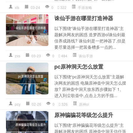
xts
03-24
0
322
手游攻略
诛仙手游在哪里打造神器
以下围绕“诛仙手游在哪里打造神器”主
题解决网友的困惑 造梦西游ol诛仙剑最
佳养成路线? 诛仙剑是一把神器了,但是
要尽量选择一把装备槽多一点的...
zxs
03-23
0
484
诛仙手游
pc原神洞天怎么放置
以下围绕“pc原神洞天怎么放置”主题解
决网友的困惑 电脑原神壶中洞天怎么摆
放? 原神壶中洞天放东西步骤如下 1、
进入到尘歌壶中,点击上方的手指...
pcy
02-26
0
326
原神ol
原神骗骗花等级怎么提升
以下围绕“原神骗骗花等级怎么提升”主
题解决网友的困惑 原神壶中洞天信任等