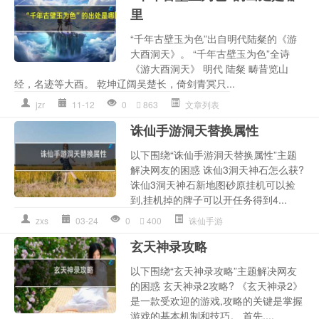
里
“千年古壁玉为色”出自明代陆粲的《游
大酉洞天》。 “千年古壁玉为色”全诗
《游大酉洞天》 明代 陆粲 畴昔览山
经，名迹等大酉。 乾坤辽阔吴楚长，倚剑青冥只...
jzr
11-12
0
863
文章列表
诛仙手游洞天替换属性
以下围绕“诛仙手游洞天替换属性”主题
解决网友的困惑 诛仙3洞天神石怎么获?
诛仙3洞天神石新地图砂原挂机可以捡
到,挂机掉的牌子可以开任务得到4...
zxs
03-24
0
400
诛仙手游
玄天神录攻略
以下围绕“玄天神录攻略”主题解决网友
的困惑 玄天神录2攻略? 《玄天神录2》
是一款受欢迎的游戏,攻略的关键是掌握
游戏的基本机制和技巧。 首先,...