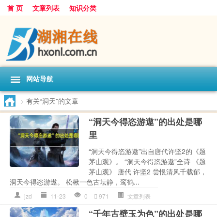
首 页
文章列表
知识分类
网站导航
>
有关“洞天”的文章
“洞天今得恣游遨”的出处是哪
里
“洞天今得恣游遨”出自唐代许坚2的《题
茅山观》。 “洞天今得恣游遨”全诗 《题
茅山观》 唐代 许坚2 尝恨清风千载郁，
洞天今得恣游遨。 松楸一色古坛静，鸾鹤...
jzd
11-23
0
971
文章列表
“千年古壁玉为色”的出处是哪