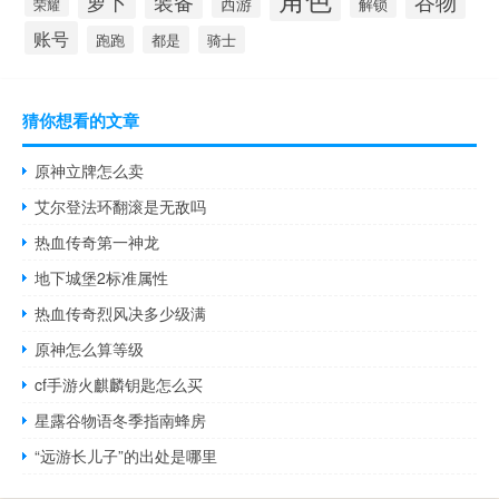
谷物
萝卜
装备
西游
解锁
荣耀
账号
跑跑
都是
骑士
猜你想看的文章
原神立牌怎么卖
艾尔登法环翻滚是无敌吗
热血传奇第一神龙
地下城堡2标准属性
热血传奇烈风决多少级满
原神怎么算等级
cf手游火麒麟钥匙怎么买
星露谷物语冬季指南蜂房
“远游长儿子”的出处是哪里