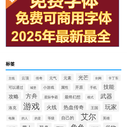
标签
光芒
元素
云顶
元气
卡丁车
主线
传奇
剑网
技能
开原
可以通过
小游戏
属性
手机
城堡
方舟
武器
攻略
最终幻想
星际争霸
模式
游戏
玩家
火线
热血传奇
洛克
王国
艾尔
自己的
等级
英雄
电脑
的人
的是
角色