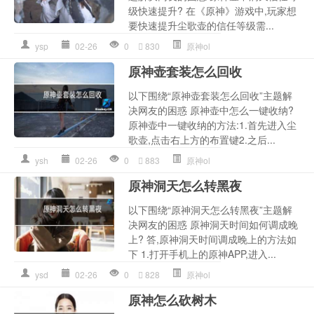
级快速提升? 在《原神》游戏中,玩家想
要快速提升尘歌壶的信任等级需...
ysp
02-26
0
830
原神ol
原神壶套装怎么回收
以下围绕“原神壶套装怎么回收”主题解
决网友的困惑 原神壶中怎么一键收纳?
原神壶中一键收纳的方法:1.首先进入尘
歌壶,点击右上方的布置键2.之后...
ysh
02-26
0
883
原神ol
原神洞天怎么转黑夜
以下围绕“原神洞天怎么转黑夜”主题解
决网友的困惑 原神洞天时间如何调成晚
上? 答,原神洞天时间调成晚上的方法如
下 1.打开手机上的原神APP,进入...
ysd
02-26
0
828
原神ol
原神怎么砍树木