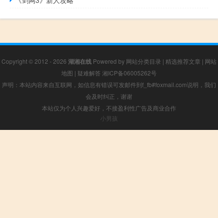
《剑网3》新人攻略
Copyright © 2012 - 2026
湖湘在线
Powered by
网站分类目录
|
精选推荐文章
|
网站
地图
|
疑难解答
湘ICP备06005262号
声明：本站内容来自互联网，如信息有错误可发邮件到f_fb#foxmail.com说明，我们
会及时纠正，谢谢
本站仅为个人兴趣爱好，不接盈利性广告及商业合作
小男孩