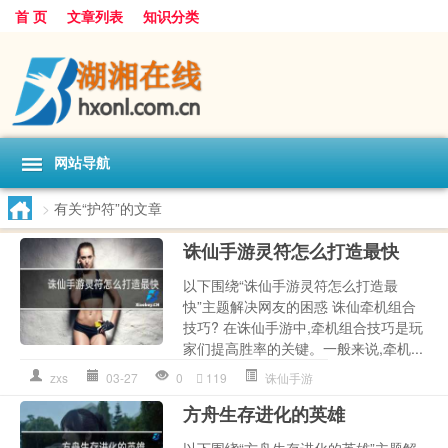
首 页
文章列表
知识分类
网站导航
>
有关“护符”的文章
诛仙手游灵符怎么打造最快
以下围绕“诛仙手游灵符怎么打造最
快”主题解决网友的困惑 诛仙牵机组合
技巧? 在诛仙手游中,牵机组合技巧是玩
家们提高胜率的关键。一般来说,牵机...
zxs
03-27
0
119
诛仙手游
方舟生存进化的英雄