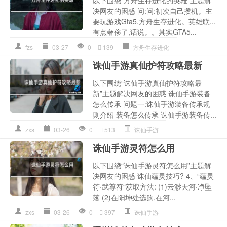
以下围绕“方舟生存进化的英雄”主题解
决网友的困惑 问:问:初次自己攒机。主
要玩游戏Gta5.方舟生存进化。英雄联...
有点奢侈了,话说。。其实GTA5...
fzs
03-27
0
139
方舟生存进化
诛仙手游真仙护符攻略最新
以下围绕“诛仙手游真仙护符攻略最
新”主题解决网友的困惑 诛仙手游装备
怎么传承 问题一:诛仙手游装备传承规
则介绍 装备怎么传承 诛仙手游装备传...
zxs
03-26
0
513
诛仙手游
诛仙手游灵符怎么用
以下围绕“诛仙手游灵符怎么用”主题解
决网友的困惑 诛仙蕴灵技巧? 4、“蕴灵
符·武尊符“获取方法: (1)云渺天河·净坠
落 (2)在阳坤处选购,在河...
zxs
03-26
0
397
诛仙手游