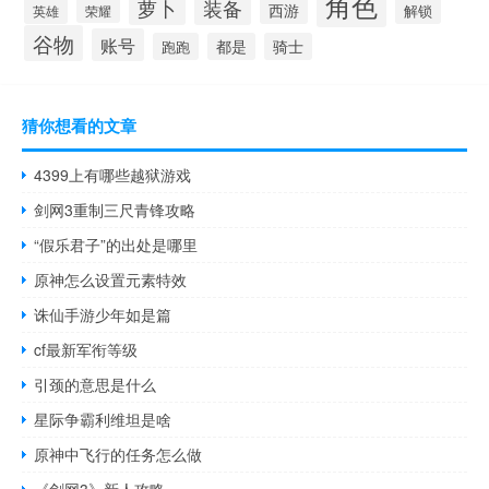
角色
萝卜
装备
西游
解锁
英雄
荣耀
谷物
账号
跑跑
都是
骑士
猜你想看的文章
4399上有哪些越狱游戏
剑网3重制三尺青锋攻略
“假乐君子”的出处是哪里
原神怎么设置元素特效
诛仙手游少年如是篇
cf最新军衔等级
引颈的意思是什么
星际争霸利维坦是啥
原神中飞行的任务怎么做