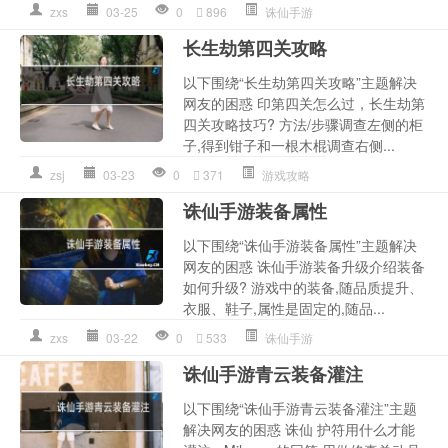
zxs
03-25
0
896
诛仙手游
长生劫第四关攻略
以下围绕“长生劫第四关攻略”主题解决
网友的困惑 印第四关怎么过，长生劫第
四关攻略技巧? 方法/步骤调查左侧的柜
子,得到钳子和一根木棍调查右侧...
zsj
03-23
0
371
游戏攻略
诛仙手游装备属性
以下围绕“诛仙手游装备属性”主题解决
网友的困惑 诛仙手游装备升级介绍装备
如何升级? 游戏中的装备,随品质提升、
衣服、鞋子,属性是固定的,随品...
zxs
03-22
0
533
诛仙手游
诛仙手游青云装备灌注
以下围绕“诛仙手游青云装备灌注”主题
解决网友的困惑 诛仙 护符用什么才能