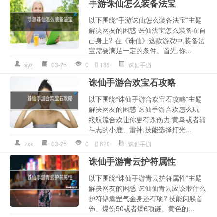
手游诛仙怎么装备法宝
以下围绕“手游诛仙怎么装备法宝”主题
解决网友的困惑 诛仙法宝怎么装备在自
己身上? 在《诛仙》这款游戏中,装备法
宝需要满足一定的条件。首先,你...
syz
03-25
0
189
诛仙手游
诛仙手游合欢宝石攻略
以下围绕“诛仙手游合欢宝石攻略”主题
解决网友的困惑 诛仙手游合欢怎么玩
续航流合欢让你更有杀伤力 黄鸟或者辅
斗志的小鹿、雷神,技能选择打光...
zxs
03-25
0
820
诛仙手游
诛仙手游青云护符属性
以下围绕“诛仙手游青云护符属性”主题
解决网友的困惑 诛仙仙青云应该带什么
护符锦囊罡气金身还有项? 技能闪躲首
饰、爆伤50或者爆6项链、黄色的...