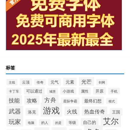
标签
光芒
元素
云顶
元气
主线
传奇
剑网
开原
可以通过
小游戏
属性
卡丁车
手机
城堡
方舟
技能
攻略
最终幻想
星际争霸
模式
游戏
武器
火线
热血传奇
洛克
王国
艾尔
玩家
自己的
等级
电脑
的人
的是