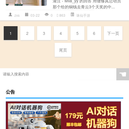
灌注 - Mila_yy 的回答 用做修真总动员
那个给的铜钱去青云3个天奖的中...
zxs
03-22
0
863
诛仙手游
1
2
3
4
5
6
下一页
尾页
☚
公告