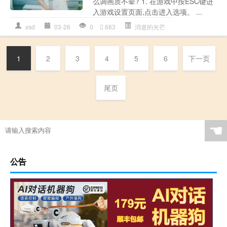
么调画质不晕? 1. 在游戏中按ESC键进
入游戏设置页面,点击进入选项。 ...
xsd
03-26
0
683
消逝的光芒
1
2
3
4
5
6
下一页
尾页
☚
公告