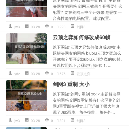
以下围绕“剑网3 最高特效 配置”主题解
决网友的困惑 剑网三效果全开需要什么
配置? 要在剑网三中全开效果,您需要一
台高性能的电脑配置。建议配置...
jw3
03-28
0
223
剑网3
云顶之弈如何修改成60帧
以下围绕“云顶之弈如何修改成60帧”主
题解决网友的困惑 biubiu云顶之弈怎么
开60帧? 要开启biubiu云顶之弈的60帧,
可以按照以下步骤进行操作: 1. ...
ydz
03-28
0
575
云顶之弈
剑网3 重制 大小
以下围绕“剑网3 重制 大小”主题解决网
友的困惑 剑网3重制版有什么区别? 剑
网3重置版在视觉上已近做了很大的改
观了,如:画质、角色技能、角色外...
jw3
03-28
0
891
剑网3