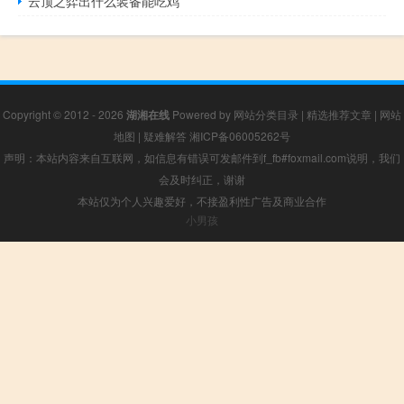
云顶之弈出什么装备能吃鸡
Copyright © 2012 - 2026
湖湘在线
Powered by
网站分类目录
|
精选推荐文章
|
网站
地图
|
疑难解答
湘ICP备06005262号
声明：本站内容来自互联网，如信息有错误可发邮件到f_fb#foxmail.com说明，我们
会及时纠正，谢谢
本站仅为个人兴趣爱好，不接盈利性广告及商业合作
小男孩