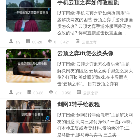
手机云顶之弈如何改画质
以下围绕“手机云顶之弈如何改画质”主
题解决网友的困惑 云顶之弈手游外服画
质怎么改? 云顶之弈手游外服画质要怎
么改的话? 你就直接点击设置里面...
sjy
03-28
0
421
云顶之弈
云顶之弈tft怎么换头像
以下围绕“云顶之弈tft怎么换头像”主题
解决网友的困惑 云顶之奕手游怎么换头
像? 打开lol英雄联盟游戏,在主界面点
击“云顶之弈”。 目前云顶之弈有...
ydz
03-28
0
952
云顶之弈
剑网3转手绘教程
以下围绕“剑网3转手绘教程”主题解决网
友的困惑 剑网三如何挣钱? 一是pve呀,
打本挣工资或者卖材料,贵的像砂子;二
是马贩子,抓马养马卖马;三是卖...