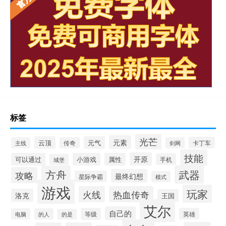
标签
光芒
元素
云顶
元气
卡丁车
主线
传奇
剑网
技能
开原
可以通过
小游戏
属性
手机
城堡
方舟
武器
攻略
最终幻想
星际争霸
模式
游戏
玩家
火线
热血传奇
洛克
王国
艾尔
自己的
等级
英雄
电脑
的人
的是