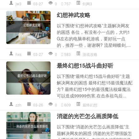
jw3
03-27
0
757
剑网3
幻想神武攻略
以下围绕“幻想神武攻略”主题解决网友
的困惑 各位，有没有小一点的，大约1
G左右的电脑单机游戏，要好玩一点
的，推荐一些，谢谢啊? 流星蝴蝶剑,...
hxs
03-27
0
583
游戏攻略
最终幻想15战斗曲好听
以下围绕“最终幻想15战斗曲好听”主题
解决网友的困惑 最终幻想15最强魔法配
方? 最终幻想15中的最强魔法核爆魔法
可以造成99999伤害,在击杀祖鸟后...
zzh
03-26
0
609
最终幻想
消逝的光芒怎么画质降低
以下围绕“消逝的光芒怎么画质降低”主
题解决网友的困惑 消逝的光芒增强版怎