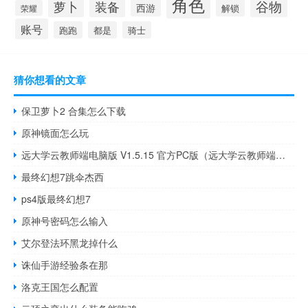
角色
谷物
萝卜
装备
西游
解锁
荣耀
账号
跑跑
都是
骑士
猜你想看的文章
保卫萝卜2 合集怎么下载
原神镜面怎么玩
远大学云教师端电脑版 V1.5.15 官方PC版（远大学云教师端电脑版 V1.5.15 官方PC版功能简介）
最终幻想7跳伞杰西
ps4版最终幻想7
原神号密码怎么输入
艾尔登法环黑龙掉什么
诛仙手游经验条在那
洛克王国怎么配置