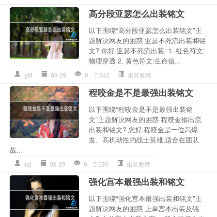
高分段亚瑟怎么出装铭文
以下围绕“高分段亚瑟怎么出装铭文”主
题解决网友的困惑 亚瑟不死流出装和铭
文? 你好,亚瑟不死流出装: 1. 红色符文:
物理穿透 2. 黄色符文:生命值...
gfd
03-29
0
942
出装教程
程咬金是不是最强出装铭文
以下围绕“程咬金是不是最强出装铭
文”主题解决网友的困惑 程咬金输出流
出装和铭文? 您好,程咬金是一位高爆
发、高机动性的战士英雄,适合在团队
战...
cyj
03-29
0
539
出装教程
强化宫本最强出装和铭文
以下围绕“强化宫本最强出装和铭文”主
题解决网友的困惑 上单宫本出装及铭