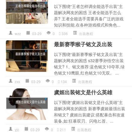
以下围绕“王者怎样调全能选手出装”主
题解决网友的困惑 王者全能选手怎么
弄? 王者全能选手需要具备广泛的游戏
知识和技能,在各种游戏模式和角色...
wzz
03-29
0
336
出装教程
最新赛季猴子铭文及出装
以下围绕“最新赛季猴子铭文及出装”主
题解决网友的困惑 s32赛季孙悟空出装
铭文? 1、铭文推荐:蓝色铭文10夺萃,绿
色铭文10鹰眼,红色铭文10无双。 ...
zxs
03-29
0
134
出装教程
虞姬出装铭文是什么英雄
以下围绕“虞姬出装铭文是什么英雄”主
题解决网友的困惑 新赛季虞姬最强出装
和铭文? 虞姬出装建议:搭配暴击和攻速
装备,如:狂暴双刃、闪电匕首、...
yjc
03-29
0
211
出装教程