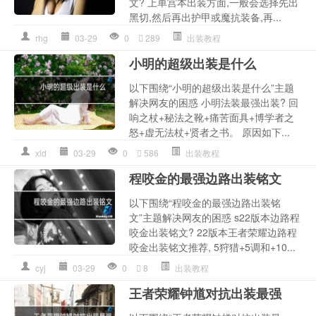
文? 上单宫本出装方面,一般会选择先出
黑切,然后再出护甲或魔抗装备,再...
rhg
03-29
0
289
出装教程
小明的超级出装是什么
以下围绕“小明的超级出装是什么”主题
解决网友的困惑 小明法装最强出装? 回
响之杖+秘法之靴+痛苦面具+博学者之
怒+虚无法杖+贤者之书。 原因如下...
xld
03-29
0
586
出装教程
程咬金的最强边路出装铭文
以下围绕“程咬金的最强边路出装铭
文”主题解决网友的困惑 s22版本边路程
咬金出装铭文? 22版本王者荣耀边路程
咬金出装铭文推荐, 5狩猎+5调和+10...
cyj
03-29
0
8
出装教程
王者荣耀钟馗对抗出装最强