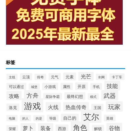
标签
光芒
元素
云顶
元气
卡丁车
主线
传奇
剑网
技能
开原
可以通过
小游戏
属性
手机
城堡
方舟
武器
攻略
最终幻想
星际争霸
模式
游戏
玩家
火线
热血传奇
洛克
王国
艾尔
自己的
等级
英雄
电脑
的人
的是
角色
谷物
萝卜
装备
西游
解锁
荣耀