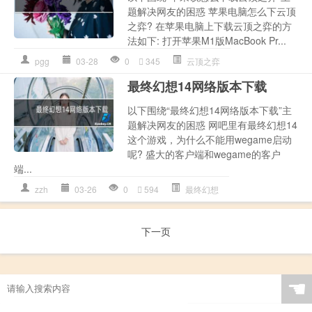
题解决网友的困惑 苹果电脑怎么下云顶
之弈? 在苹果电脑上下载云顶之弈的方
法如下: 打开苹果M1版MacBook Pr...
pgg
03-28
0
345
云顶之弈
最终幻想14网络版本下载
以下围绕“最终幻想14网络版本下载”主
题解决网友的困惑 网吧里有最终幻想14
这个游戏，为什么不能用wegame启动
呢? 盛大的客户端和wegame的客户
端...
zzh
03-26
0
594
最终幻想
下一页
☚