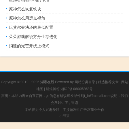
原神怎么恢复铁块
原神怎么用远点视角
玩艾尔登法环的最低配置
朵朵游戏解说方舟生存进化
消逝的光芒开线上模式
Copyright © 2012 - 2026
湖湘在线
Powered by
网站分类目录
|
精选推荐文章
|
网站
地图
|
疑难解答
湘ICP备06005262号
声明：本站内容来自互联网，如信息有错误可发邮件到f_fb#foxmail.com说明，我们
会及时纠正，谢谢
本站仅为个人兴趣爱好，不接盈利性广告及商业合作
小男孩