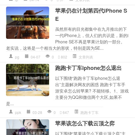
苹果仍在计划第四代iPhone S
E
虽然所有的目光都集中在九月推出的下
一代iPhone上，但人们的共识是，新的i
Phone SE不再是苹果计划的一部分。
老实说，这将是一个相当大的形状，特别是因为SE...
pg
04-07
0
802
文章列表
跑跑卡丁车iphone怎么退出
以下围绕“跑跑卡丁车iphone怎么退
出”主题解决网友的困惑 跑跑卡丁车手
游安卓怎么转苹果? 不能转移。1、游戏
主要分为QQ和微信两个大区,如果不
是...
ppk
03-28
0
647
跑跑卡丁车
苹果该怎么下载云顶之弈
以下围绕“苹果该怎么下载云顶之弈”主