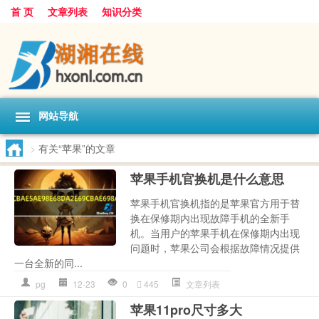
首 页
文章列表
知识分类
网站导航
>
有关“苹果”的文章
苹果手机官换机是什么意思
苹果手机官换机指的是苹果官方用于替
换在保修期内出现故障手机的全新手
机。当用户的苹果手机在保修期内出现
问题时，苹果公司会根据故障情况提供
一台全新的同...
pg
12-23
0
445
文章列表
苹果11pro尺寸多大