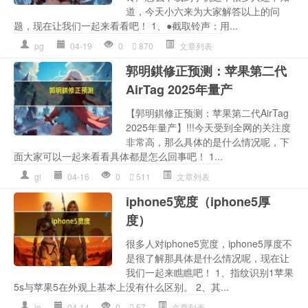
道，今天小六来为大家解答以上的问
题，现在让我们一起来看看吧！ 1、●截取铃声：用...
pg
04-19
0
870
文章列表
郭明錤修正预测：苹果第二代
AirTag 2025年量产
【郭明錤修正预测：苹果第二代AirTag
2025年量产】!!!今天受到全网的关注度
非常高，那么具体的是什么情况呢，下
面大家可以一起来看看具体都是怎么回事吧！ 1...
gl
04-16
0
511
文章列表
iphone5宽度（iphone5厚
度）
很多人对iphone5宽度，iphone5厚度不
是很了解那具体是什么情况呢，现在让
我们一起来瞧瞧吧！ 1、指纹识别1苹果
5s与苹果5在外观上基本上没有什么区别。 2、其...
ip
04-14
0
57
文章列表