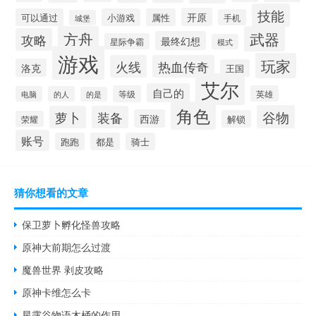
技能
开原
可以通过
小游戏
属性
手机
城堡
方舟
武器
攻略
最终幻想
星际争霸
模式
游戏
玩家
火线
热血传奇
洛克
王国
艾尔
自己的
等级
英雄
电脑
的人
的是
角色
谷物
萝卜
装备
西游
解锁
荣耀
账号
跑跑
都是
骑士
猜你想看的文章
保卫萝卜孵化怪兽攻略
原神大前期怎么过渡
魔兽世界 剥皮攻略
原神卡维怎么卡
星露谷物语木桶的作用