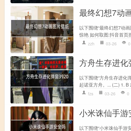
最终幻想7动
以下围绕“最终幻想7动画
惊艳 如何取图:抖音首页搜
zzh
03-26
0
方舟生存进化弹
以下围绕“方舟生存进化弹
起诺亚方舟。... (二) 1. B 
fzs
03-26
0
小米诛仙手游
以下围绕“小米诛仙手游安