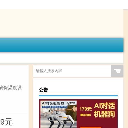
☚
 确保温度设
公告
99元