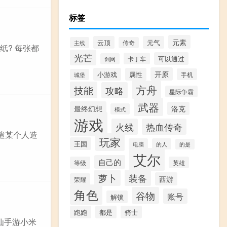
标签
元素
云顶
元气
主线
传奇
纸? 每张都
光芒
可以通过
卡丁车
剑网
开原
小游戏
属性
手机
城堡
方舟
技能
攻略
星际争霸
武器
最终幻想
洛克
模式
游戏
火线
热血传奇
差遣某个人造
玩家
王国
电脑
的人
的是
艾尔
自己的
等级
英雄
萝卜
装备
西游
荣耀
角色
谷物
账号
解锁
跑跑
都是
骑士
仙手游小米