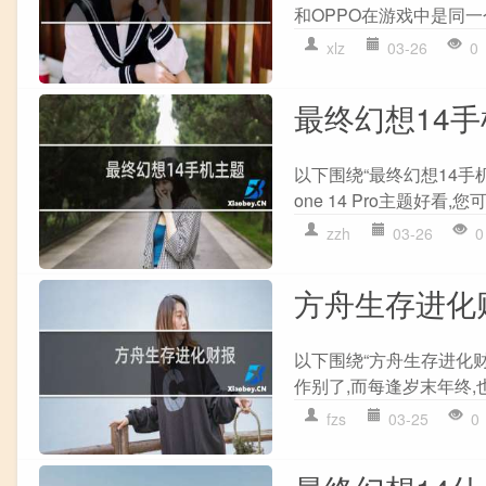
和OPPO在游戏中是同一
xlz
03-26
0
最终幻想14
以下围绕“最终幻想14手机
one 14 Pro主题好看,
zzh
03-26
0
方舟生存进化
以下围绕“方舟生存进化财
作别了,而每逢岁末年终,
fzs
03-25
0