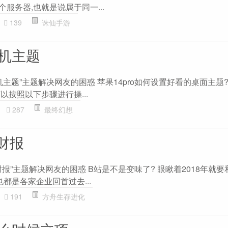
个服务器,也就是说属于同一...
139
诛仙手游
手机主题
主题”主题解决网友的困惑 苹果14pro如何设置好看的桌面主题? 
您可以按照以下步骤进行操...
287
最终幻想
财报
报”主题解决网友的困惑 B站是不是变味了? 眼瞅着2018年就
也都是各家企业回首过去...
191
方舟生存进化