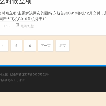
什么时候立项
么时候立项”主题解决网友的困惑 东航首架C919客机12月交付
产大飞机C919首机将于12...
566
最终幻想
4
5
6
下一页
尾页
站地图
|
疑难解答
湘ICP备06005262号
，我们会及时纠正，谢谢