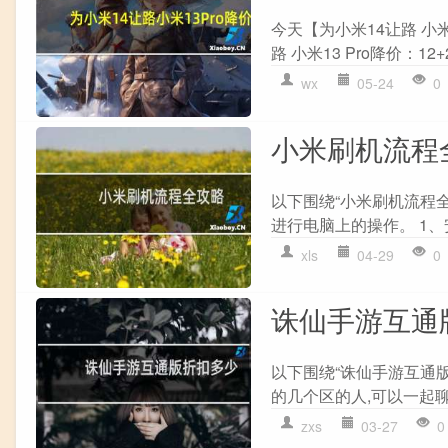
今天【为小米14让路 小米
路 小米13 Pro降价：1
wx
05-24
0
小米刷机流程
以下围绕“小米刷机流程全
进行电脑上的操作。 1、安
xls
04-29
0
诛仙手游互通
以下围绕“诛仙手游互通
的几个区的人,可以一起聊
zxs
03-27
0