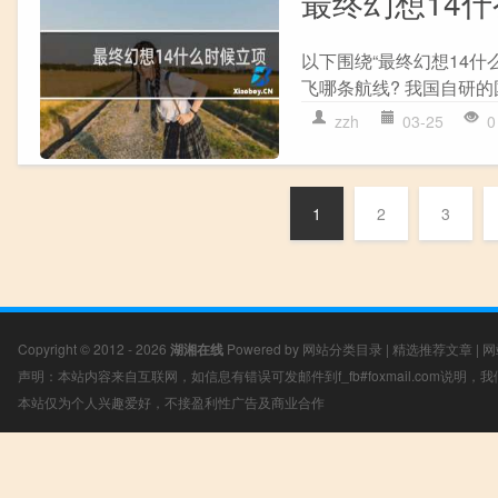
最终幻想14
以下围绕“最终幻想14什
飞哪条航线? 我国自研的国
zzh
03-25
0
1
2
3
Copyright © 2012 - 2026
湖湘在线
Powered by
网站分类目录
|
精选推荐文章
|
网
声明：本站内容来自互联网，如信息有错误可发邮件到f_fb#foxmail.com说明
本站仅为个人兴趣爱好，不接盈利性广告及商业合作