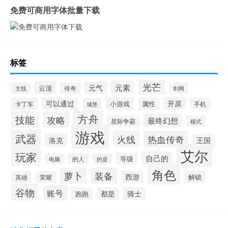
免费可商用字体批量下载
标签
光芒
元素
云顶
元气
主线
传奇
剑网
开原
可以通过
小游戏
属性
卡丁车
手机
城堡
方舟
技能
攻略
最终幻想
星际争霸
模式
游戏
武器
火线
热血传奇
洛克
王国
艾尔
玩家
自己的
等级
电脑
的人
的是
角色
萝卜
装备
西游
解锁
英雄
荣耀
谷物
账号
跑跑
都是
骑士