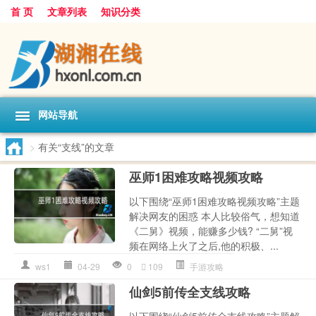
首 页
文章列表
知识分类
网站导航
>
有关“支线”的文章
巫师1困难攻略视频攻略
以下围绕“巫师1困难攻略视频攻略”主题
解决网友的困惑 本人比较俗气，想知道
《二舅》视频，能赚多少钱? “二舅”视
频在网络上火了之后,他的积极、...
ws1
04-29
0
109
手游攻略
仙剑5前传全支线攻略