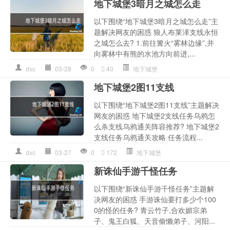
地下城堡3暗月之城怎么走
以下围绕“地下城堡3暗月之城怎么走”主
题解决网友的困惑 狼人布莱泽支线永恒
之城怎么去? 1.前往篝火“雾林边缘”,并
向雾林中有熊的水池方向前进,...
dxc
03-28
0
40
地下城堡
地下城堡2图11支线
以下围绕“地下城堡2图11支线”主题解决
网友的困惑 地下城堡2支线任务乌鸦怎
么杀支线乌鸦通关阵容推荐? 地下城堡2
支线任务乌鸦通关攻略 任务流程...
dxc
03-27
0
172
地下城堡
新诛仙手游千怪任务
以下围绕“新诛仙手游千怪任务”主题解
决网友的困惑 手游诛仙要打多少个100
0的怪的任务? 青云竹子,合欢媚宗弟
子、鬼王白狐、天音偷懒弟子、河阳...