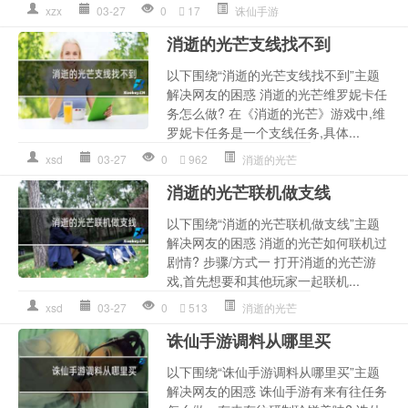
xzx
03-27
0
17
诛仙手游
消逝的光芒支线找不到
以下围绕“消逝的光芒支线找不到”主题
解决网友的困惑 消逝的光芒维罗妮卡任
务怎么做? 在《消逝的光芒》游戏中,维
罗妮卡任务是一个支线任务,具体...
xsd
03-27
0
962
消逝的光芒
消逝的光芒联机做支线
以下围绕“消逝的光芒联机做支线”主题
解决网友的困惑 消逝的光芒如何联机过
剧情? 步骤/方式一 打开消逝的光芒游
戏,首先想要和其他玩家一起联机...
xsd
03-27
0
513
消逝的光芒
诛仙手游调料从哪里买
以下围绕“诛仙手游调料从哪里买”主题
解决网友的困惑 诛仙手游有来有往任务