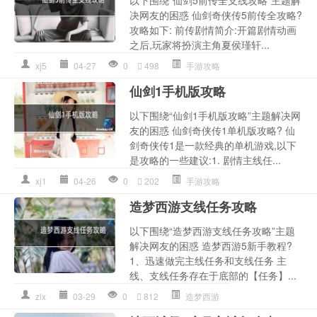
以下围绕“仙剑5前传全支线攻略”主题解
决网友的困惑 仙剑奇侠传5前传全攻略?
攻略如下: 前传剧情简介:开篇剧情动画
之后,玩家将扮演主角夏侯瑾轩...
xj5
04-27
0
498
手游攻略
仙剑1手机版攻略
以下围绕“仙剑1手机版攻略”主题解决网
友的困惑 仙剑奇侠传1单机版攻略? 仙
剑奇侠传1是一款经典的单机游戏,以下
是攻略的一些建议:1. 剧情主线任...
xj1
04-26
0
202
手游攻略
造梦西游支线任务攻略
以下围绕“造梦西游支线任务攻略”主题
解决网友的困惑 造梦西游5新手教程?
1、迅速做完主线任务和支线任务 主
线、支线任务存在于底部的【任务】...
zlx
03-29
0
812
造梦西游