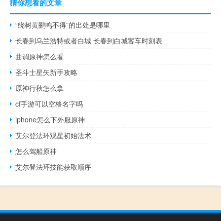
猜你想看的文章
“绕树黄鹂鸣不得”的出处是哪里
长春到乌兰浩特或者白城 长春到白城客车时刻表
曲调原神怎么看
圣斗士星矢新手攻略
原神行秋怎么拿
cf手游可以空格名字吗
iphone怎么下外服原神
艾尔登法环观星初始法术
怎么驾船原神
艾尔登法环技能获取顺序