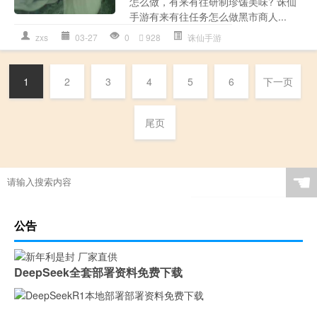
怎么做，有来有往研制珍馐美味? 诛仙
手游有来有往任务怎么做黑市商人...
zxs
03-27
0
928
诛仙手游
1
2
3
4
5
6
下一页
尾页
☚
公告
DeepSeek全套部署资料免费下载