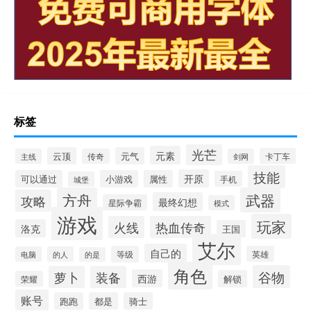
标签
光芒
元素
云顶
元气
卡丁车
主线
传奇
剑网
技能
开原
可以通过
小游戏
属性
手机
城堡
方舟
武器
攻略
最终幻想
星际争霸
模式
游戏
玩家
火线
热血传奇
洛克
王国
艾尔
自己的
等级
英雄
电脑
的人
的是
角色
谷物
萝卜
装备
西游
解锁
荣耀
账号
跑跑
都是
骑士