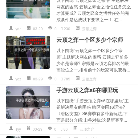
以下围绕“云顶之弈金之领悟”主题解决
网友的困惑 云顶之弈金之悟性任务怎么
才算完成? 云顶之弈金之悟性任务的完
成条件是达成以下要求之一:1. 在...
ydz
03-29
0
230
云顶之弈
云顶之弈一个区多少个宗师
以下围绕“云顶之弈一个区多少个宗
师”主题解决网友的困惑 云顶之弈前多
少名是宗师? 宗师是云顶之弈排名的最
高段位之一,排名前十的玩家可以获得...
ydz
03-29
0
785
云顶之弈
手游云顶之弈s6在哪里玩
以下围绕“手游云顶之弈s6在哪里玩”主
题解决网友的困惑 暗区突围s6玩法?
《暗区突围》S6赛季有多种新玩法,下
面是部分介绍:山谷对抗:这是新赛季...
syy
03-29
0
86
云顶之弈