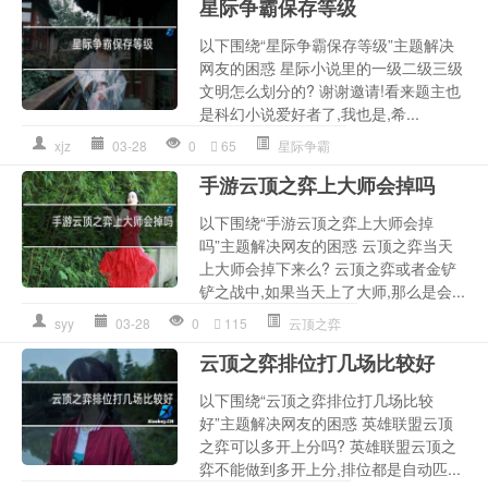
星际争霸保存等级
以下围绕“星际争霸保存等级”主题解决
网友的困惑 星际小说里的一级二级三级
文明怎么划分的? 谢谢邀请!看来题主也
是科幻小说爱好者了,我也是,希...
xjz
03-28
0
65
星际争霸
手游云顶之弈上大师会掉吗
以下围绕“手游云顶之弈上大师会掉
吗”主题解决网友的困惑 云顶之弈当天
上大师会掉下来么? 云顶之弈或者金铲
铲之战中,如果当天上了大师,那么是会...
syy
03-28
0
115
云顶之弈
云顶之弈排位打几场比较好
以下围绕“云顶之弈排位打几场比较
好”主题解决网友的困惑 英雄联盟云顶
之弈可以多开上分吗? 英雄联盟云顶之
弈不能做到多开上分,排位都是自动匹...