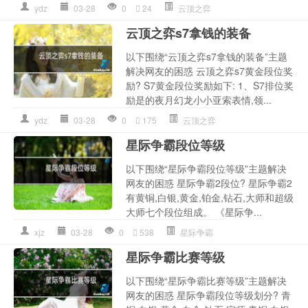
ydz
03-28
0
24
云顶之弈
云顶之弈s7拿钱的装备
以下围绕“云顶之弈s7拿钱的装备”主题
解决网友的困惑 云顶之弈s7黄金段位奖
励? S7黄金段位奖励如下: 1、S7排位奖
励是的夜月幻龙小小亚索表情,领...
ydz
03-28
0
175
云顶之弈
星际争霸段位等级
以下围绕“星际争霸段位等级”主题解决
网友的困惑 星际争霸2段位? 星际争霸2
有黄铜,白银,黄金,铂金,钻石,大师和超级
大师七个段位组成。 《星际争...
xjz
03-28
0
538
星际争霸
星际争霸比赛等级
以下围绕“星际争霸比赛等级”主题解决
网友的困惑 星际争霸段位等级划分? 青