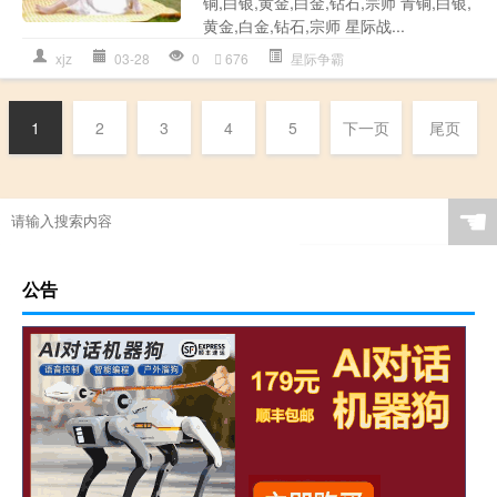
铜,白银,黄金,白金,钻石,宗师 青铜,白银,
黄金,白金,钻石,宗师 星际战...
xjz
03-28
0
676
星际争霸
1
2
3
4
5
下一页
尾页
☚
公告