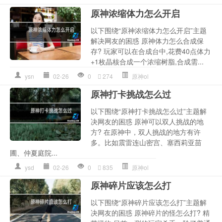
原神浓缩体力怎么开启
以下围绕“原神浓缩体力怎么开启”主题
解决网友的困惑 原神体力怎么合成保
存? 玩家可以在合成台中,花费40点体力
+1枚晶核合成一个浓缩树脂,合成需...
ysn
02-26
0
274
原神ol
原神打卡挑战怎么过
以下围绕“原神打卡挑战怎么过”主题解
决网友的困惑 原神可以双人挑战的地
方? 在原神中，双人挑战的地方有许
多。比如震雷连山密宫、塞西莉亚苗
圃、仲夏庭院...
ysd
02-26
0
835
原神ol
原神碎片应该怎么打
以下围绕“原神碎片应该怎么打”主题解
决网友的困惑 原神碎片的怪怎么打? 精