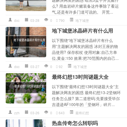
题解决网友的困惑 暗黑3蛮子开荒赌什
么? 用血岩碎片赌装备这件事除了看运
气,还是有许多门道可说的。 开荒...
dxc
03-28
0
790
地下城堡
地下城堡冰晶碎片有什么用
以下围绕“地下城堡冰晶碎片有什么
用”主题解决网友的困惑 冰封王座的物
品使用? 保存权杖 使用对象:自己方单
位,黄金:150 效果:把70范围内的自己...
dxc
03-27
0
92
地下城堡
最终幻想13时间谜题大全
以下围绕“最终幻想13时间谜题大全”主
题解决网友的困惑 最终幻想13-2坚钢环
任务怎么接? 第二道密码:先要接受毕尔
吉遗迹AF100年的「坚钢环」碎片...
zzh
03-26
0
643
最终幻想
热血传奇怎么转职吗