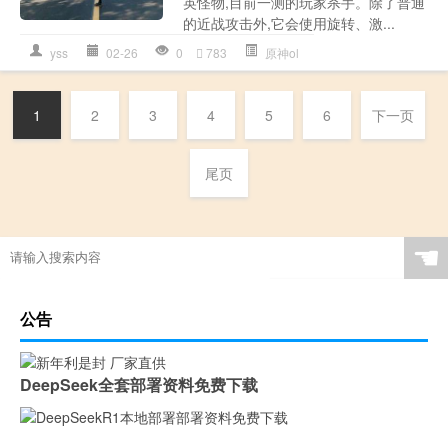
英怪物,目前一测的玩家杀手。除了普通
的近战攻击外,它会使用旋转、激...
yss
02-26
0
783
原神ol
1
2
3
4
5
6
下一页
尾页
☚
公告
DeepSeek全套部署资料免费下载