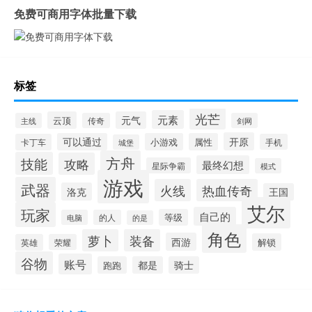
免费可商用字体批量下载
标签
光芒
元素
云顶
元气
主线
传奇
剑网
开原
可以通过
小游戏
属性
卡丁车
手机
城堡
方舟
技能
攻略
最终幻想
星际争霸
模式
游戏
武器
火线
热血传奇
洛克
王国
艾尔
玩家
自己的
等级
电脑
的人
的是
角色
萝卜
装备
西游
解锁
英雄
荣耀
谷物
账号
跑跑
都是
骑士