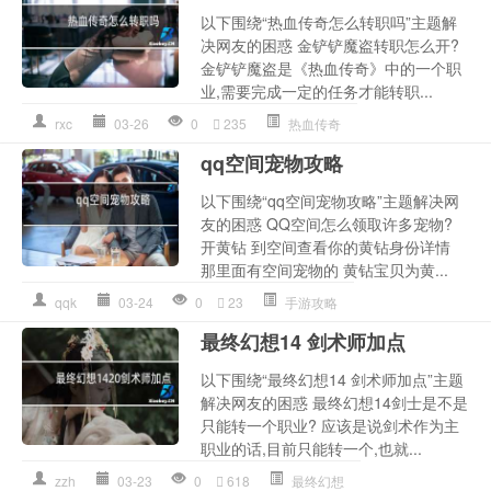
以下围绕“热血传奇怎么转职吗”主题解
决网友的困惑 金铲铲魔盗转职怎么开?
金铲铲魔盗是《热血传奇》中的一个职
业,需要完成一定的任务才能转职...
rxc
03-26
0
235
热血传奇
qq空间宠物攻略
以下围绕“qq空间宠物攻略”主题解决网
友的困惑 QQ空间怎么领取许多宠物?
开黄钻 到空间查看你的黄钻身份详情
那里面有空间宠物的 黄钻宝贝为黄...
qqk
03-24
0
23
手游攻略
最终幻想14 剑术师加点
以下围绕“最终幻想14 剑术师加点”主题
解决网友的困惑 最终幻想14剑士是不是
只能转一个职业? 应该是说剑术作为主
职业的话,目前只能转一个,也就...
zzh
03-23
0
618
最终幻想