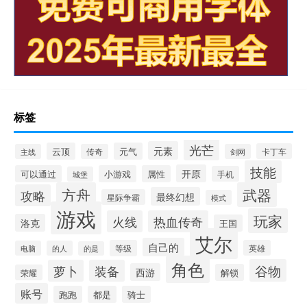
标签
光芒
元素
云顶
元气
卡丁车
主线
传奇
剑网
技能
开原
可以通过
小游戏
属性
手机
城堡
方舟
武器
攻略
最终幻想
星际争霸
模式
游戏
玩家
火线
热血传奇
洛克
王国
艾尔
自己的
等级
英雄
电脑
的人
的是
角色
谷物
萝卜
装备
西游
解锁
荣耀
账号
跑跑
都是
骑士