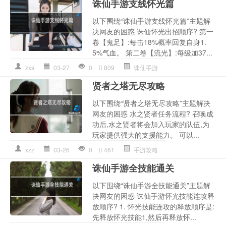
诛仙手游支线怀光篇
以下围绕“诛仙手游支线怀光篇”主题解
决网友的困惑 诛仙怀光出招顺序? 第一
卷【鬼足】:每击18%概率回复自身1.
5%气血。 第二卷【流光】:每级加37...
zxs
03-27
0
809
诛仙手游
贤者之塔无尽攻略
以下围绕“贤者之塔无尽攻略”主题解决
网友的困惑 水之贤者任务流程? 召唤成
功后,水之贤者将会加入玩家的队伍,为
玩家提供强大的支援能力。 可以...
xzz
03-26
0
461
手游攻略
诛仙手游全技能通关
以下围绕“诛仙手游全技能通关”主题解
决网友的困惑 诛仙手游怀光技能连攻释
放顺序? 1. 怀光技能连攻的释放顺序是:
先释放怀光技能1,然后再释放怀...