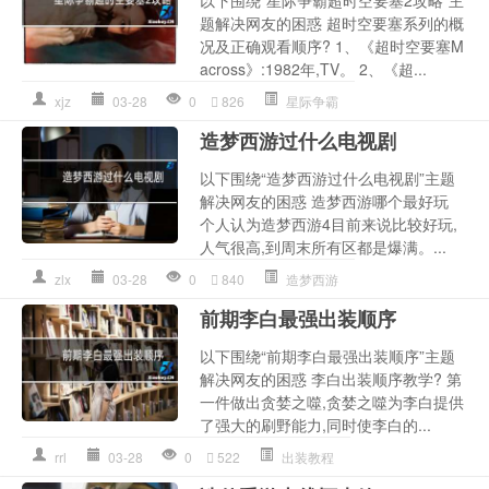
以下围绕“星际争霸超时空要塞2攻略”主
题解决网友的困惑 超时空要塞系列的概
况及正确观看顺序? 1、《超时空要塞M
across》:1982年,TV。 2、《超...
xjz
03-28
0
826
星际争霸
造梦西游过什么电视剧
以下围绕“造梦西游过什么电视剧”主题
解决网友的困惑 造梦西游哪个最好玩
个人认为造梦西游4目前来说比较好玩,
人气很高,到周末所有区都是爆满。...
zlx
03-28
0
840
造梦西游
前期李白最强出装顺序
以下围绕“前期李白最强出装顺序”主题
解决网友的困惑 李白出装顺序教学? 第
一件做出贪婪之噬,贪婪之噬为李白提供
了强大的刷野能力,同时使李白的...
rrl
03-28
0
522
出装教程