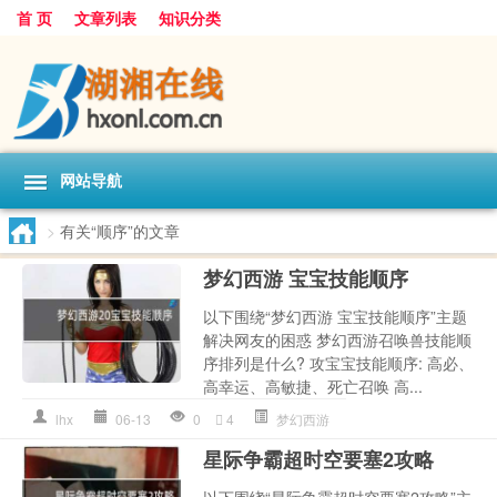
首 页
文章列表
知识分类
网站导航
>
有关“顺序”的文章
梦幻西游 宝宝技能顺序
以下围绕“梦幻西游 宝宝技能顺序”主题
解决网友的困惑 梦幻西游召唤兽技能顺
序排列是什么? 攻宝宝技能顺序: 高必、
高幸运、高敏捷、死亡召唤 高...
lhx
06-13
0
4
梦幻西游
星际争霸超时空要塞2攻略