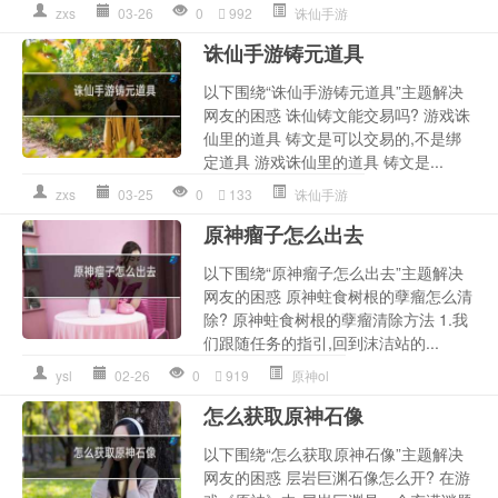
zxs
03-26
0
992
诛仙手游
诛仙手游铸元道具
以下围绕“诛仙手游铸元道具”主题解决
网友的困惑 诛仙铸文能交易吗? 游戏诛
仙里的道具 铸文是可以交易的,不是绑
定道具 游戏诛仙里的道具 铸文是...
zxs
03-25
0
133
诛仙手游
原神瘤子怎么出去
以下围绕“原神瘤子怎么出去”主题解决
网友的困惑 原神蛀食树根的孽瘤怎么清
除? 原神蛀食树根的孽瘤清除方法 1.我
们跟随任务的指引,回到沫洁站的...
ysl
02-26
0
919
原神ol
怎么获取原神石像
以下围绕“怎么获取原神石像”主题解决
网友的困惑 层岩巨渊石像怎么开? 在游